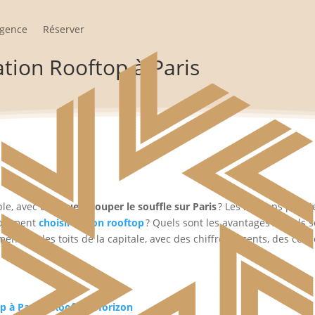
agence
Réserver
ation Rooftop à Paris
ble, avec une
vue à couper le souffle sur Paris
? Les rooftops paris
comment
choisir le bon rooftop
? Quels sont les avantages ? Quels 
nt sur les toits de la capitale, avec des chiffres récents, des cons
op à Paris – Rooftop Horizon