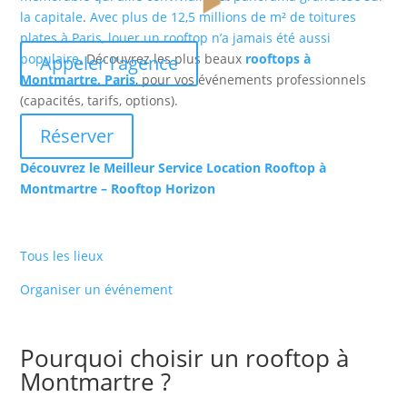
la capitale
.
Avec plus de 12,5 millions de m² de toitures
plates à Paris, louer un rooftop n’a jamais été aussi
populaire
. Découvrez les plus beaux
rooftops à
Appeler l'agence
Montmartre, Paris
, pour vos événements professionnels
(capacités, tarifs, options).
Réserver
Découvrez le Meilleur Service Location Rooftop à
Montmartre – Rooftop Horizon
Tous les lieux
Organiser un événement
Pourquoi choisir un rooftop à
Montmartre ?