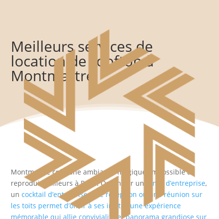
Meilleurs services de
location de rooftop à
Montmartre
Montmartre crée une ambiance magique, impossible à
reproduire ailleurs à Paris. Organiser un
dîner d’entreprise
,
un
cocktail d’entreprise
,
une réception ou une réunion sur
les toits permet d’offrir à ses invités une expérience
mémorable qui allie convivialité et panorama grandiose sur