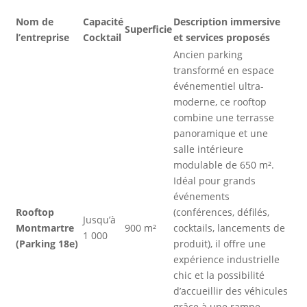
Nom de
Capacité
Description immersive
Superficie
l’entreprise
Cocktail
et services proposés
Ancien parking
transformé en espace
événementiel ultra-
moderne, ce rooftop
combine une terrasse
panoramique et une
salle intérieure
modulable de 650 m².
Idéal pour grands
événements
Rooftop
(conférences, défilés,
Jusqu’à
Montmartre
900 m²
cocktails, lancements de
1 000
(Parking 18e)
produit), il offre une
expérience industrielle
chic et la possibilité
d’accueillir des véhicules
grâce à une rampe