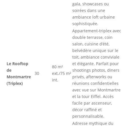
gala, showcases ou
soirées dans une
ambiance loft urbaine
sophistiquée.
Appartement-triplex avec
double terrasse, coin
salon, cuisine d’été,
belvédère unique sur le
toit, ambiance conviviale
Le Rooftop
et élégante. Parfait pour
80 m²
de
shootings photos, diners
30
ext./75 m²
Montmartre
privés, afterworks ou
int.
(Triplex)
réunions confidentielles
avec vue sur Montmartre
et la tour Eiffel. Accès
facile par ascenseur,
décor raffiné et
personnalisable.
Adresse mythique du