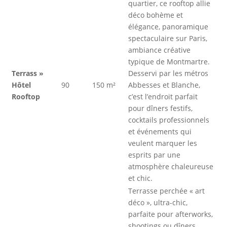
quartier, ce rooftop allie
déco bohème et
élégance, panoramique
spectaculaire sur Paris,
ambiance créative
typique de Montmartre.
Terrass »
Desservi par les métros
Hôtel
90
150 m²
Abbesses et Blanche,
Rooftop
c’est l’endroit parfait
pour dîners festifs,
cocktails professionnels
et événements qui
veulent marquer les
esprits par une
atmosphère chaleureuse
et chic.
Terrasse perchée « art
déco », ultra-chic,
parfaite pour afterworks,
shootings ou dîners