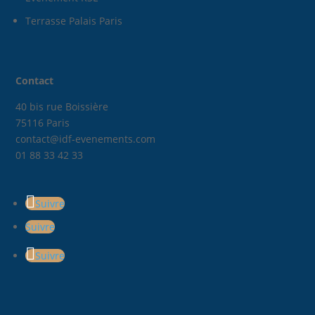
Terrasse Palais Paris
Contact
40 bis rue Boissière
75116 Paris
contact@idf-evenements.com
01 88 33 42 33
Suivre
Suivre
Suivre