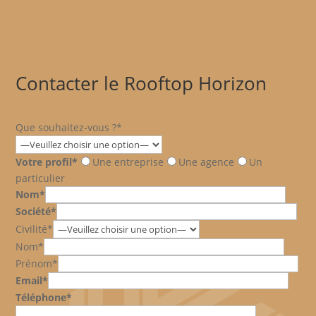
Contacter le Rooftop Horizon
Que souhaitez-vous ?*
Votre profil*
Une entreprise
Une agence
Un
particulier
Nom*
Société*
Civilité*
Nom*
Prénom*
Email*
Téléphone*