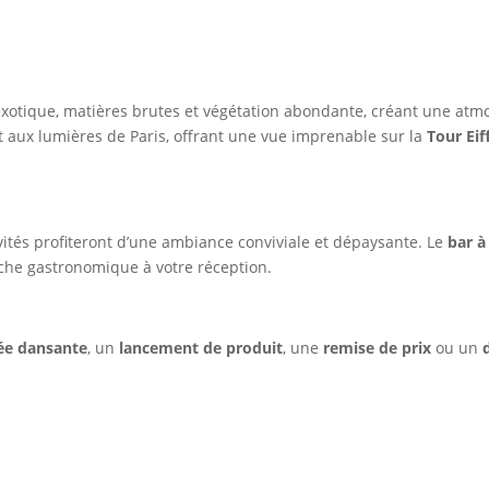
xotique, matières brutes et végétation abondante, créant une atmo
nt aux lumières de Paris, offrant une vue imprenable sur la
Tour Eif
nvités profiteront d’une ambiance conviviale et dépaysante. Le
bar à
che gastronomique à votre réception.
ée dansante
, un
lancement de produit
, une
remise de prix
ou un