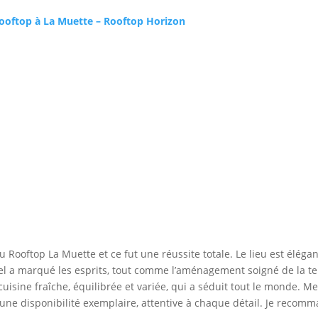
 rooftop à La Muette – Rooftop Horizon
u Rooftop La Muette et ce fut une réussite totale. Le lieu est élég
iffel a marqué les esprits, tout comme l’aménagement soigné de la t
uisine fraîche, équilibrée et variée, qui a séduit tout le monde. Men
é d’une disponibilité exemplaire, attentive à chaque détail. Je rec