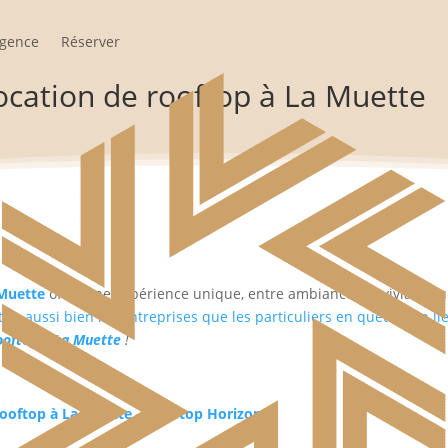
agence
Réserver
location de rooftop à La Muette
 Muette
offre une expérience unique, entre ambiance conviviale, 
ire aussi bien les entreprises que les particuliers en quête d’un 
rooftop à La Muette
!
 rooftop à La Muette – Rooftop Horizon