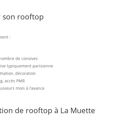
r son rooftop
ment :
e nombre de convives
ctive typiquement parisienne
nimation, décoration
ng, accès PMR
usieurs mois à l’avance
ation de rooftop à La Muette