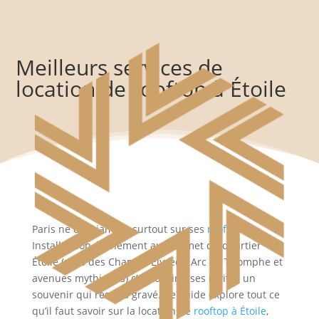
Meilleurs services de
location de rooftop à Étoile
Paris ne dort jamais, surtout sur ses
rooftops
.
Installer son événement au sommet du quartier
Étoile (près des Champs-Élysées, Arc de Triomphe et
avenues mythiques) c’est offrir à ses invités un
souvenir qui restera gravé. Ce guide explore tout ce
qu’il faut savoir sur la location de
rooftop à Étoile
,